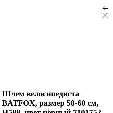
Шлем велосипедиста
BATFOX, размер 58-60 см,
H588, цвет чёрный 7101752